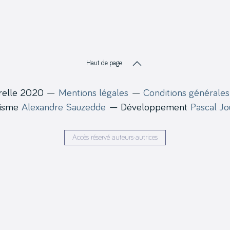
Haut de page
relle 2020 —
Mentions légales
—
Conditions générales
hisme
Alexandre Sauzedde
— Développement
Pascal J
Accès réservé auteurs-autrices