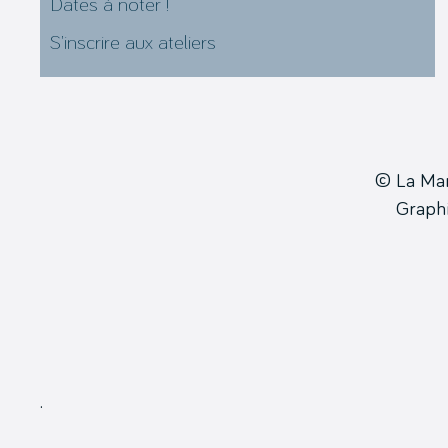
Dates à noter !
S’inscrire aux ateliers
© La Ma
Grap
.