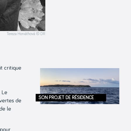
Tereza Horváthová © DR
t critique
. Le
SON PROJET DE RÉSIDENCE
vertes de
de le
 pour