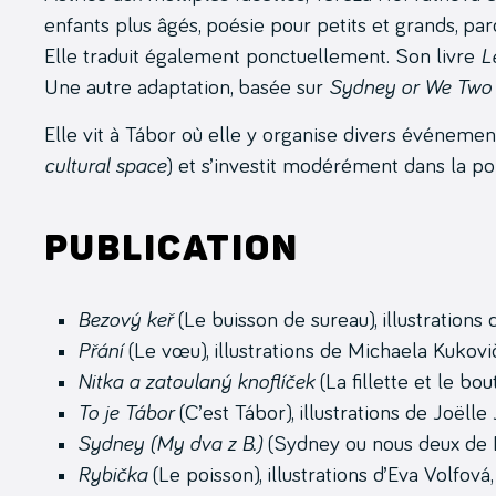
enfants plus âgés, poésie pour petits et grands, pa
Elle traduit également ponctuellement. Son livre
L
Une autre adaptation, basée sur
Sydney or We Two
Elle vit à Tábor où elle y organise divers événements
cultural space
) et s’investit modérément dans la pol
Publication
Bezový keř
(Le buisson de sureau), illustration
Přání
(Le vœu), illustrations de Michaela Kukov
Nitka a zatoulaný knoflíček
(La fillette et le bo
To je Tábor
(C’est Tábor), illustrations de Joëlle
Sydney (My dva z B.)
(Sydney ou nous deux de 
Rybička
(Le poisson), illustrations d’Eva Volfová