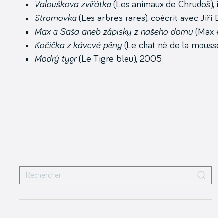
Valouškova zvířátka
(Les animaux de Chrudoš), i
Stromovka
(Les arbres rares), coécrit avec Jiří
Max a Saša aneb zápisky z našeho domu
(Max e
Kočička z kávové pěny
(Le chat né de la mouss
Modrý tygr
(Le Tigre bleu), 2005