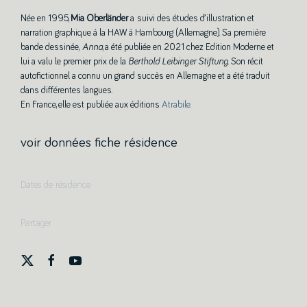
Née en 1995,
Mia Oberländer
a suivi des études d’illustration et
narration graphique à la HAW à Hambourg (Allemagne). Sa première
bande dessinée,
Anna
, a été publiée en 2021 chez Edition Moderne et
lui a valu le premier prix de la
Berthold Leibinger Stiftung
. Son récit
autofictionnel a connu un grand succès en Allemagne et a été traduit
dans différentes langues.
En France, elle est publiée aux éditions
Atrabile.
voir données fiche résidence
Dates de résidence
Partager