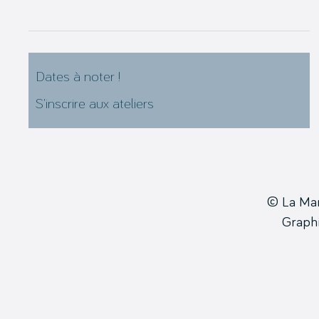
Dates à noter !
S’inscrire aux ateliers
© La Ma
Grap