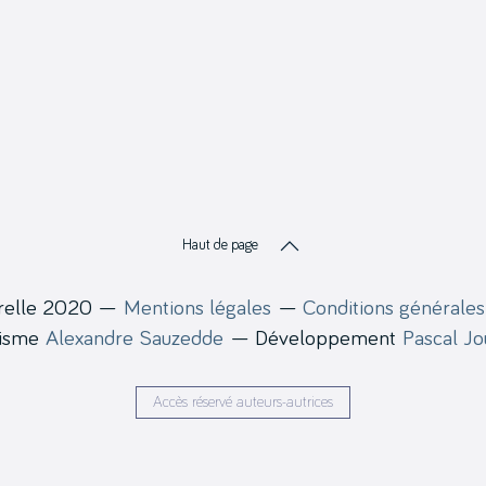
Haut de page
relle 2020 —
Mentions légales
—
Conditions générales
hisme
Alexandre Sauzedde
— Développement
Pascal J
Accès réservé auteurs-autrices