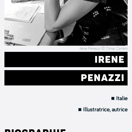
Irene Penazzi © Omar Carraro
IRENE
PENAZZI
■ Italie
■ Illustratrice, autrice