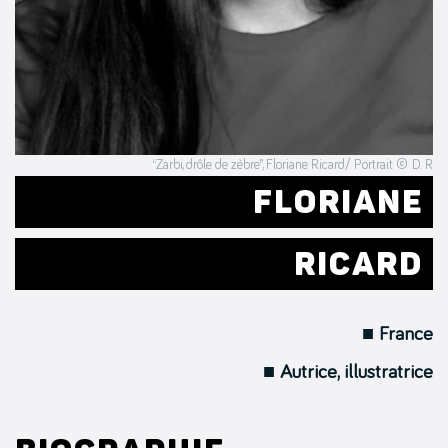
“Zarbi, drôle de zèbre”, Floriane Ricard/ Portrait © D. R
FLORIANE
RICARD
■ France
■ Autrice, illustratrice