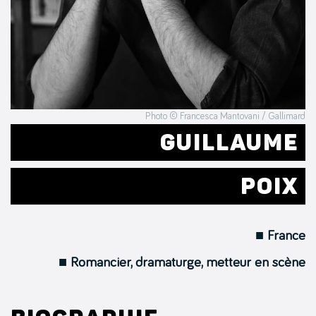
Photo © Francesca Mantovani / Gallimard
GUILLAUME
POIX
■ France
■ Romancier, dramaturge, metteur en scène