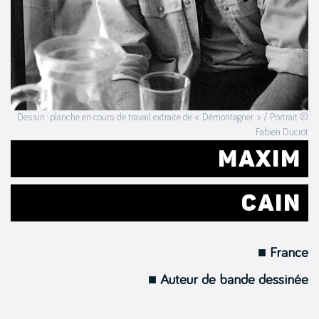
Dessin : planche en cours de travail extraite de « Démontagner » / Portrait ©
Fabien Ducrot
MAXIM
CAIN
■ France
■ Auteur de bande dessinée