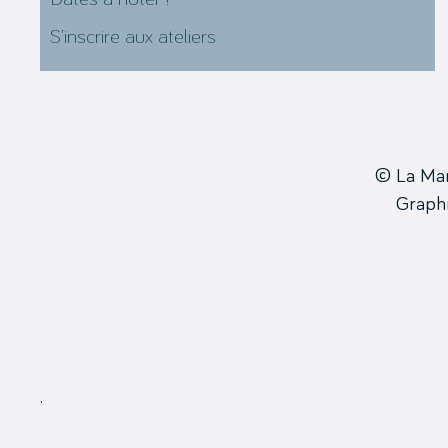
S’inscrire aux ateliers
© La Ma
Grap
.