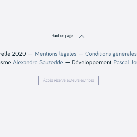
Haut de page
relle 2020 —
Mentions légales
—
Conditions générales
hisme
Alexandre Sauzedde
— Développement
Pascal J
Accès réservé auteurs-autrices