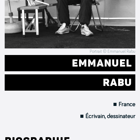
Portrait © Emmanuel Rabu
EMMANUEL
RABU
■ France
■ Écrivain, dessinateur