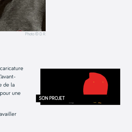
Photo © D. R.
caricature
l’avant-
e de la
 pour une
SON PROJET
vailler