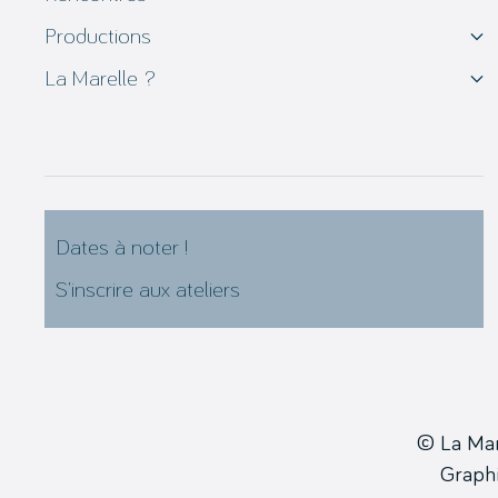
Productions
La Marelle ?
Dates à noter !
S’inscrire aux ateliers
© La Ma
Grap